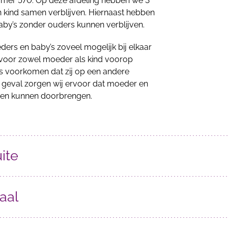
mmer 570. Op deze afdeling hebben we 3
n kind samen verblijven. Hiernaast hebben
by’s zonder ouders kunnen verblijven.
ders en baby’s zoveel mogelijk bij elkaar
g voor zowel moeder als kind voorop
ies voorkomen dat zij op een andere
t geval zorgen wij ervoor dat moeder en
amen kunnen doorbrengen.
uite
aal