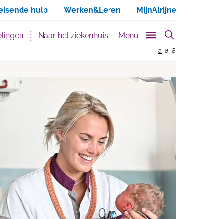
ken
eisende hulp
Werken&Leren
MijnAlrijne
lingen
Naar het ziekenhuis
Menu
a
a
a