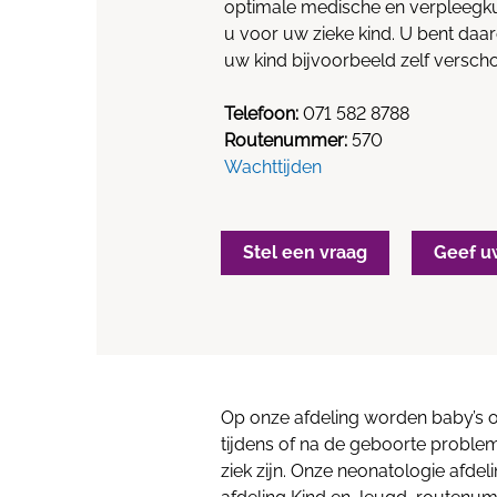
optimale medische en verpleegk
u voor uw zieke kind. U bent daa
uw kind bijvoorbeeld zelf versc
Telefoon:
071 582 8788
Routenummer:
570
Wachttijden
Stel een vraag
Geef u
Op onze afdeling worden baby’s o
tijdens of na de geboorte probl
ziek zijn. Onze neonatologie afdeli