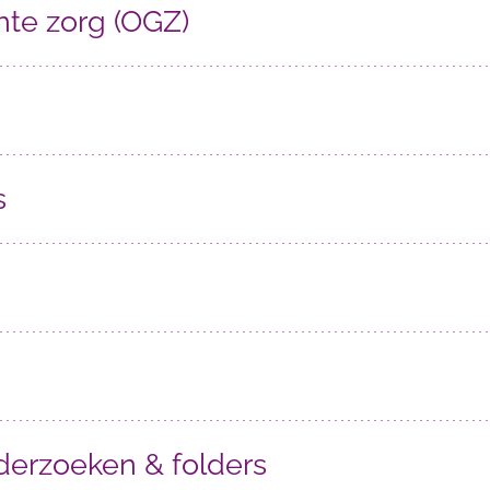
hte zorg (OGZ)
s
derzoeken & folders