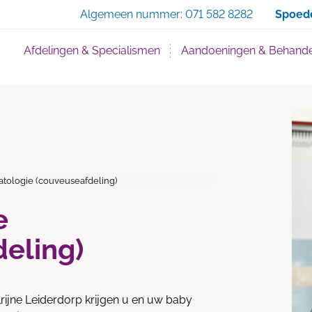
Zoe
Algemeen nummer:
071 582 8282
Spoed
Afdelingen & Specialismen
Aandoeningen & Behande
tologie (couveuseafdeling)
e
eling)
lrijne Leiderdorp krijgen u en uw baby