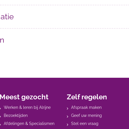
atie
en
Meest gezocht
Zelf regelen
Werken & leren bij Alrijne
Afspraak maken
Bezoektijden
Geef uw mening
Afdelingen & Specialismen
Stel een vraag