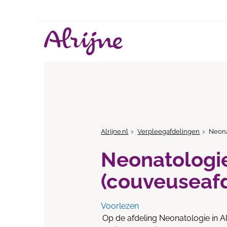
Alrijne.nl
Verpleegafdelingen
Neona
Neonatologi
(couveuseafd
Voorlezen
Op de afdeling Neonatologie in A