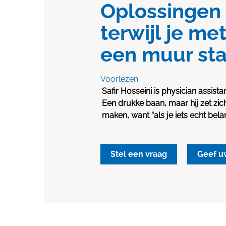
Oplossingen
terwijl je me
een muur sta
Voorlezen
Safir Hosseini is physician assista
Een drukke baan, maar hij zet zi
maken, want “als je iets echt belangr
Stel een vraag
Geef u