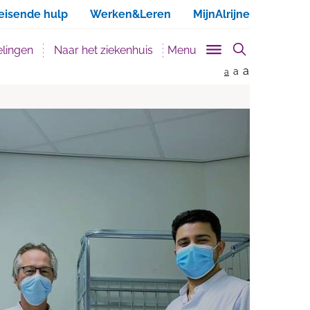
ken
eisende hulp
Werken&Leren
MijnAlrijne
lingen
Naar het ziekenhuis
Menu
a
a
a