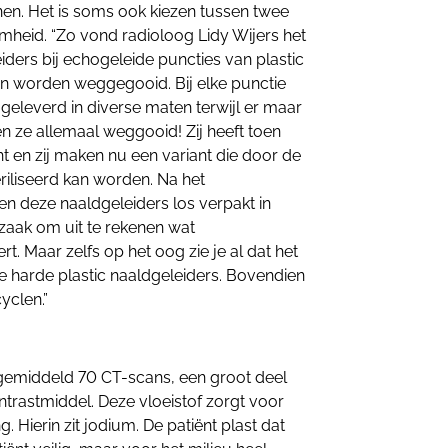
 kunnen. Het is soms ook kiezen tussen twee
mheid. “Zo vond radioloog Lidy Wijers het
eiders bij echogeleide puncties van plastic
en worden weggegooid. Bij elke punctie
geleverd in diverse maten terwijl er maar
n ze allemaal weggooid! Zij heeft toen
 en zij maken nu een variant die door de
eriliseerd kan worden. Na het
n deze naaldgeleiders los verpakt in
 zaak om uit te rekenen wat
t. Maar zelfs op het oog zie je al dat het
de harde plastic naaldgeleiders. Bovendien
yclen.”
 gemiddeld 70 CT-scans, een groot deel
ntrastmiddel. Deze vloeistof zorgt voor
 Hierin zit jodium. De patiënt plast dat