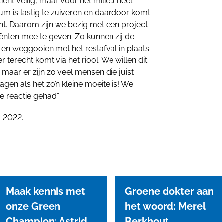
iënt veilig, maar voor het milieu heel
um is lastig te zuiveren en daardoor komt
ht. Daarom zijn we bezig met een project
nten mee te geven. Zo kunnen zij de
n weggooien met het restafval in plaats
 terecht komt via het riool. We willen dit
, maar er zijn zo veel mensen die juist
ragen als het zo’n kleine moeite is! We
 reactie gehad.”
r 2022.
Maak kennis met
Groene dokter aan
onze Green
het woord: Merel
Champion: Astrid
Berkhout