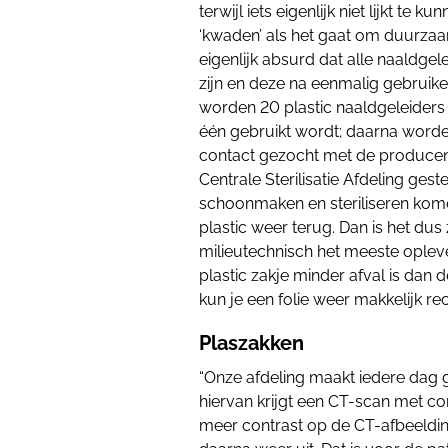
terwijl iets eigenlijk niet lijkt te
‘kwaden’ als het gaat om duurzaa
eigenlijk absurd dat alle naaldgel
zijn en deze na eenmalig gebruik
worden 20 plastic naaldgeleiders 
één gebruikt wordt; daarna worde
contact gezocht met de producent
Centrale Sterilisatie Afdeling gest
schoonmaken en steriliseren kome
plastic weer terug. Dan is het dus
milieutechnisch het meeste oplever
plastic zakje minder afval is dan 
kun je een folie weer makkelijk rec
Plaszakken
“Onze afdeling maakt iedere dag
hiervan krijgt een CT-scan met co
meer contrast op de CT-afbeelding.