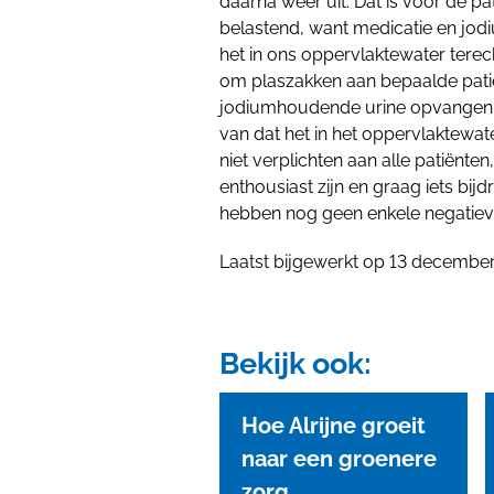
daarna weer uit. Dat is voor de pat
belastend, want medicatie en jodi
het in ons oppervlaktewater terec
om plaszakken aan bepaalde patië
jodiumhoudende urine opvangen e
van dat het in het oppervlaktewater
niet verplichten aan alle patiënten
enthousiast zijn en graag iets bijd
hebben nog geen enkele negatieve
Laatst bijgewerkt op 13 decembe
Bekijk ook:
Hoe Alrijne groeit
naar een groenere
zorg