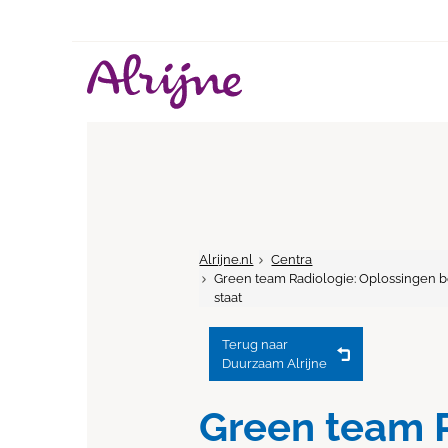
Alrijne.nl
Centra
Green team Radiologie: Oplossingen b
staat
Terug naar
Duurzaam Alrijne
Green team R