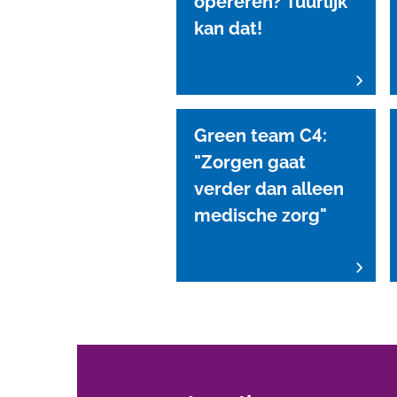
opereren? Tuurlijk
kan dat!
Green team C4:
"Zorgen gaat
verder dan alleen
medische zorg"