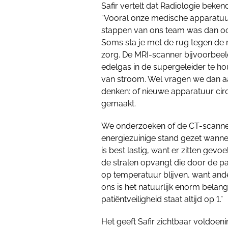
Safir vertelt dat Radiologie beken
“Vooral onze medische apparatuur
stappen van ons team was dan oo
Soms sta je met de rug tegen de
zorg. De MRI-scanner bijvoorbeel
edelgas in de supergeleider te h
van stroom. Wel vragen we dan a
denken: of nieuwe apparatuur cir
gemaakt.
We onderzoeken of de CT-scanner
energiezuinige stand gezet wanne
is best lastig, want er zitten gevo
de stralen opvangt die door de pa
op temperatuur blijven, want ande
ons is het natuurlijk enorm belangr
patiëntveiligheid staat altijd op 1.”
Het geeft Safir zichtbaar voldoe