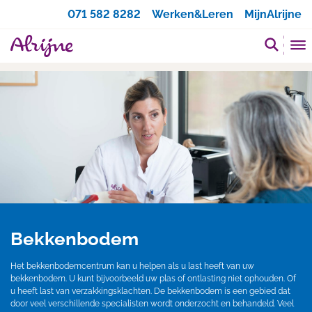
Zoeken
071 582 8282
Werken&Leren
MijnAlrijne
Bekkenbodem
Het bekkenbodemcentrum kan u helpen als u last heeft van uw
bekkenbodem. U kunt bijvoorbeeld uw plas of ontlasting niet ophouden. Of
u heeft last van verzakkingsklachten. De bekkenbodem is een gebied dat
door veel verschillende specialisten wordt onderzocht en behandeld. Veel