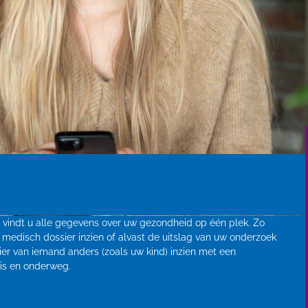
g vindt u alle gegevens over uw gezondheid op één plek. Zo
 medisch dossier inzien of alvast de uitslag van uw onderzoek
ier van iemand anders (zoals uw kind) inzien met een
huis en onderweg.