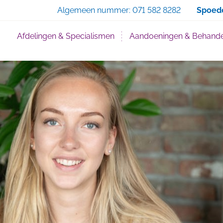
Zoe
Algemeen nummer:
071 582 8282
Spoed
Afdelingen & Specialismen
Aandoeningen & Behande