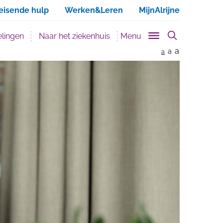
ken
eisende hulp
Werken&Leren
MijnAlrijne
lingen
Naar het ziekenhuis
Menu
a
a
a